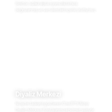
Sektör odaklı dijital yayıncılıkta hızlı,
doğrulanmış ve veri destekli içerik üretiyoruz.
Diyaliz Merkezi
Nizip'te faaliyet gösteren Özel RTS Nizip
Diyaliz Merkezi hastalarımıza hizmet veriyor.