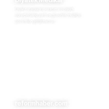
Diyaliz araçlarının üretim ve bakım
süreçlerinde yerli ve güvenilir medikal
çözümler geliştiriyoruz.
reformhaber.com