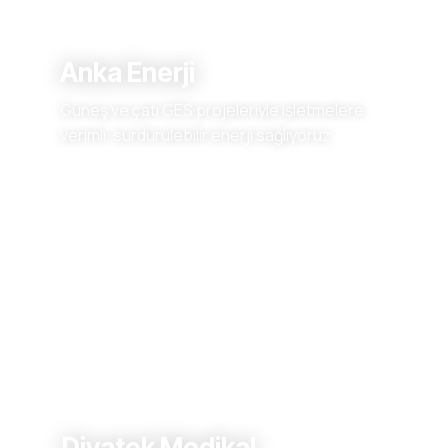
Anka Enerji
Güneş ve çatı GES projeleriyle işletmelere
verimli, sürdürülebilir enerji sağlıyoruz.
Diyatek Medikal