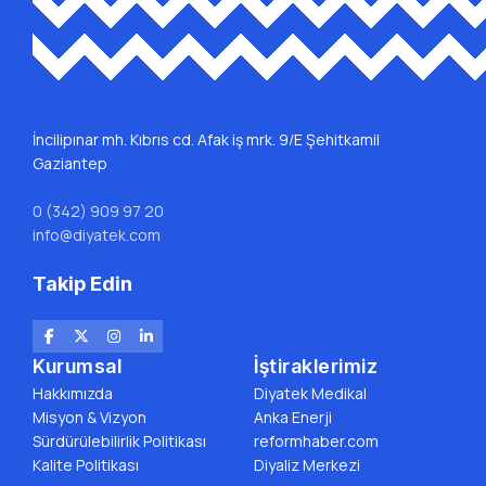
İncilipınar mh. Kıbrıs cd. Afak iş mrk. 9/E Şehitkamil
Gaziantep
0 (342) 909 97 20
info@diyatek.com
Takip Edin
Kurumsal
İştiraklerimiz
Hakkımızda
Diyatek Medikal
Misyon & Vizyon
Anka Enerji
Sürdürülebilirlik Politikası
reformhaber.com
Kalite Politikası
Diyaliz Merkezi