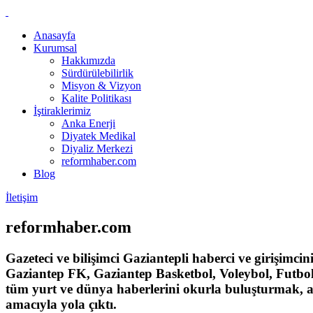
Anasayfa
Kurumsal
Hakkımızda
Sürdürülebilirlik
Misyon & Vizyon
Kalite Politikası
İştiraklerimiz
Anka Enerji
Diyatek Medikal
Diyaliz Merkezi
reformhaber.com
Blog
İletişim
reformhaber
.com
Gazeteci ve bilişimci Gaziantepli haberci ve girişimc
Gaziantep FK, Gaziantep Basketbol, Voleybol, Futbol, s
tüm yurt ve dünya haberlerini okurla buluşturmak, a
amacıyla yola çıktı.