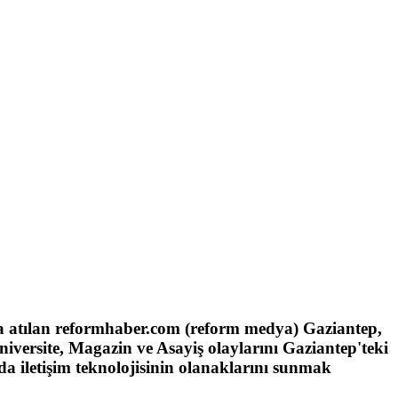
tına atılan reformhaber.com (reform medya) Gaziantep,
üniversite, Magazin ve Asayiş olaylarını Gaziantep'teki
nda
iletişim teknolojisinin olanaklarını sunmak