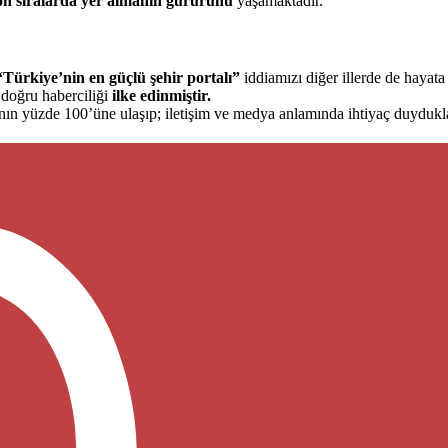
ön sıralarda yer almanın gururunu
yaşamaktadır.
“Türkiye’nin en güçlü şehir portalı”
iddiamızı diğer illerde de hayata
e doğru haberciliği
ilke edinmiştir.
arının yüzde 100’üne ulaşıp; iletişim ve medya anlamında ihtiyaç duydukl