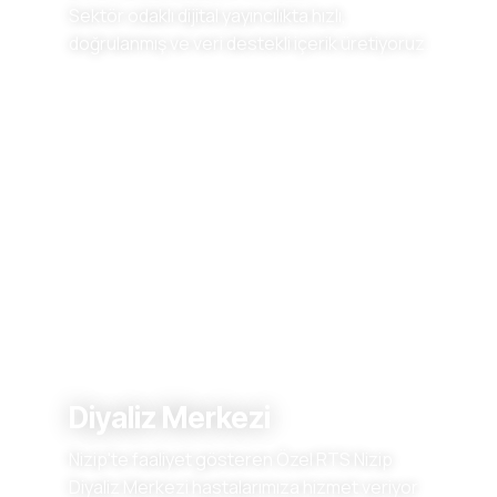
Sektör odaklı dijital yayıncılıkta hızlı,
doğrulanmış ve veri destekli içerik üretiyoruz.
Diyaliz Merkezi
Nizip'te faaliyet gösteren Özel RTS Nizip
Diyaliz Merkezi hastalarımıza hizmet veriyor.