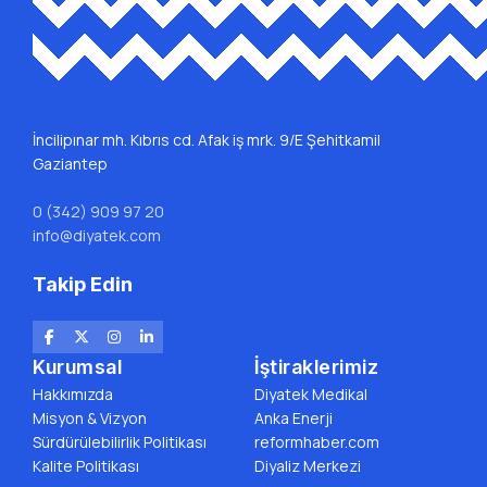
İncilipınar mh. Kıbrıs cd. Afak iş mrk. 9/E Şehitkamil
Gaziantep
0 (342) 909 97 20
info@diyatek.com
Takip Edin
Kurumsal
İştiraklerimiz
Hakkımızda
Diyatek Medikal
Misyon & Vizyon
Anka Enerji
Sürdürülebilirlik Politikası
reformhaber.com
Kalite Politikası
Diyaliz Merkezi