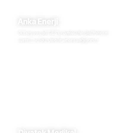
Anka Enerji
Güneş ve çatı GES projeleriyle işletmelere
verimli, sürdürülebilir enerji sağlıyoruz.
Diyatek Medikal