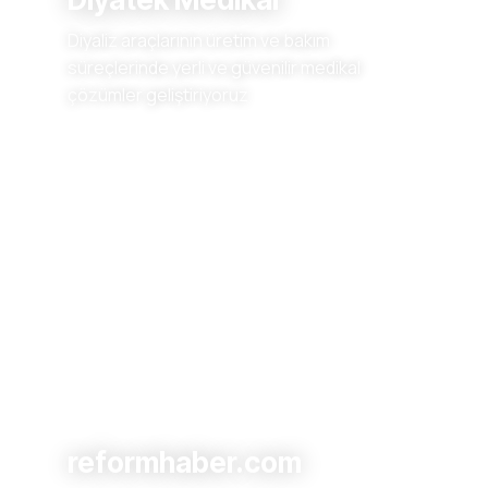
Diyaliz araçlarının üretim ve bakım
süreçlerinde yerli ve güvenilir medikal
çözümler geliştiriyoruz.
reformhaber.com